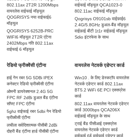
802.11ax 2T2R 1200Mbps
वाईफाई मॉड्यूल QCA1023-0
वायरलेस वाईफाई मॉड्यूल
802.11ac वाईफाई मॉड्यूल
QOGRISYS नया वाईफाई6
Qogrisys O9101sb वाईफ़ाई6
मॉड्यूल
2.4G/5.8GHz डुअल-बैंड मॉड्यूल
QOGRISYS 6252B-PRC
वाईफ़ाई बीटी 1t1r वाईफ़ाई मॉड्यूल
WIFI6 मॉड्यूल 2T2R एंटेना
Sdio इंटरफेस के साथ
2402Mbps गति 802.11ax
वाईफाई 6 मॉड्यूल
रेडियो फ्रीक्वेंसी एंटीना
वायरलेस नेटवर्क एडेप्टर कार्ड
हाई गेन रबर 5G 5DBi IPEX
Win10 . के लिए डेस्कटॉप वायरलेस
कनेक्टर रेडियो फ्रीक्वेंसी एंटीना
नेटवर्क एडेप्टर कार्ड 802.11ax
BT5.2 WiFi 6E PCI एक्सप्रेस
ओमनी डायरेक्शनल 2.4G 5G
कार्ड
FPC RF 2dBi डुअल बैंड एंटीना
सॉफ्ट FPC एंटीना
802.11ax वायरलेस नेटवर्क एडेप्टर
कार्ड 3000bps QCA206X
5ghz वाईफाई रबर 5dbi गेन रेडियो
वाईफ़ाई मॉड्यूल के साथ
फ्रीक्वेंसी एंटीना
ट्राई बैंड पीसीआई एक्सप्रेस
लचीला सर्वदिशात्मक पीसीबी 2dBi
वायरलेस नेटवर्क एडेप्टर कार्ड
दोहरी बैंड एंटीना हार्ड पीसीबी एंटीना
वाईफाई 6ई वाईफाई एडेप्टर कार्ड