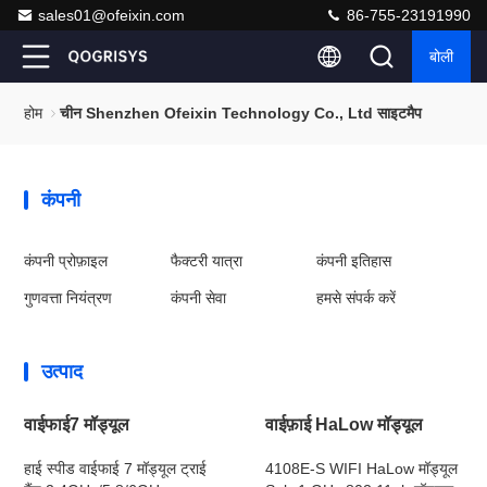
sales01@ofeixin.com
86-755-23191990
बोली
होम
चीन Shenzhen Ofeixin Technology Co., Ltd साइटमैप
कंपनी
कंपनी प्रोफ़ाइल
फैक्टरी यात्रा
कंपनी इतिहास
गुणवत्ता नियंत्रण
कंपनी सेवा
हमसे संपर्क करें
उत्पाद
वाईफाई7 मॉड्यूल
वाईफ़ाई HaLow मॉड्यूल
हाई स्पीड वाईफाई 7 मॉड्यूल ट्राई
4108E-S WIFI HaLow मॉड्यूल