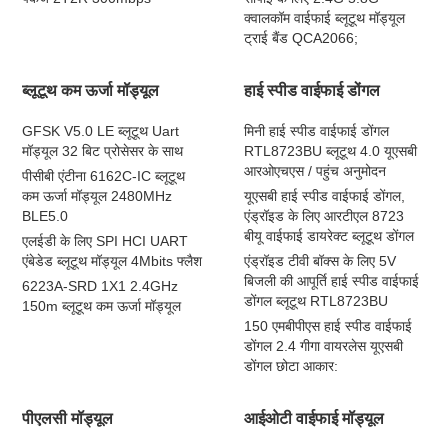
क्वालकॉम वाईफाई ब्लूटूथ मॉड्यूल
ट्राई बैंड QCA2066;
ब्लूटूथ कम ऊर्जा मॉड्यूल
हाई स्पीड वाईफाई डोंगल
GFSK V5.0 LE ब्लूटूथ Uart
मिनी हाई स्पीड वाईफाई डोंगल
मॉड्यूल 32 बिट प्रोसेसर के साथ
RTL8723BU ब्लूटूथ 4.0 यूएसबी
आरओएचएस / पहुंच अनुमोदन
पीसीबी एंटीना 6162C-IC ब्लूटूथ
कम ऊर्जा मॉड्यूल 2480MHz
यूएसबी हाई स्पीड वाईफाई डोंगल,
BLE5.0
एंड्रॉइड के लिए आरटीएल 8723
बीयू वाईफाई डायरेक्ट ब्लूटूथ डोंगल
एलईडी के लिए SPI HCI UART
एंबेडेड ब्लूटूथ मॉड्यूल 4Mbits फ्लैश
एंड्रॉइड टीवी बॉक्स के लिए 5V
बिजली की आपूर्ति हाई स्पीड वाईफाई
6223A-SRD 1X1 2.4GHz
डोंगल ब्लूटूथ RTL8723BU
150m ब्लूटूथ कम ऊर्जा मॉड्यूल
150 एमबीपीएस हाई स्पीड वाईफाई
डोंगल 2.4 गीगा वायरलेस यूएसबी
डोंगल छोटा आकार:
पीएलसी मॉड्यूल
आईओटी वाईफाई मॉड्यूल