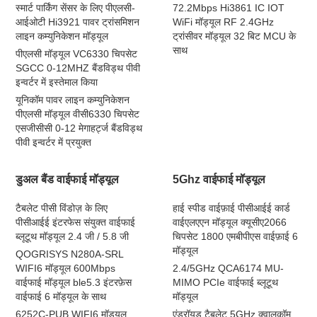
स्मार्ट पार्किंग सेंसर के लिए पीएलसी-
72.2Mbps Hi3861 IC IOT
आईओटी Hi3921 पावर ट्रांसमिशन
WiFi मॉड्यूल RF 2.4GHz
लाइन कम्युनिकेशन मॉड्यूल
ट्रांसीवर मॉड्यूल 32 बिट MCU के
साथ
पीएलसी मॉड्यूल VC6330 चिपसेट
SGCC 0-12MHZ बैंडविड्थ पीवी
इन्वर्टर में इस्तेमाल किया
यूनिकॉम पावर लाइन कम्युनिकेशन
पीएलसी मॉड्यूल वीसी6330 चिपसेट
एसजीसीसी 0-12 मेगाहर्ट्ज बैंडविड्थ
पीवी इन्वर्टर में प्रयुक्त
डुअल बैंड वाईफाई मॉड्यूल
5Ghz वाईफाई मॉड्यूल
टैबलेट पीसी विंडोज़ के लिए
हाई स्पीड वाईफ़ाई पीसीआईई कार्ड
पीसीआईई इंटरफेस संयुक्त वाईफाई
वाईएलएएन मॉड्यूल क्यूसीए2066
ब्लूटूथ मॉड्यूल 2.4 जी / 5.8 जी
चिपसेट 1800 एमबीपीएस वाईफ़ाई 6
मॉड्यूल
QOGRISYS N280A-SRL
WIFI6 मॉड्यूल 600Mbps
2.4/5GHz QCA6174 MU-
वाईफाई मॉड्यूल ble5.3 इंटरफ़ेस
MIMO PCIe वाईफाई ब्लूटूथ
वाईफाई 6 मॉड्यूल के साथ
मॉड्यूल
6252C-PUB WIFI6 मॉड्यूल
एंड्रॉयड टैबलेट 5GHz क्वालकॉम