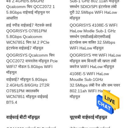
बैंड 2.4GHz/5.8/6GHz
Sub-1 GHz 802.11ah मॉड्यूल
Qcalcomm चिप QCC2072 1
समर्थन SDIO/SPI इंटरफेस लंबी
5.8Gbps वाईफाई मॉड्यूल पर
दूरी 32.5Mbps WIFI HaLow
आधारित
मॉड्यूल
हाई स्पीड वाईफ़ाई7 नेटवर्क कार्ड
QOGRISYS 4108E-S WIFI
QOGRISYS O7851PM
HaLow Modle Sub-1 GHz
5.8Gbps Qcalcomm
समर्थन एसडीआईओ/एसपीआई
WCN7851 चिप M.2 PCIe
इंटरफ़ेस कम शक्ति 32.5Mbps
इंटरफेस वाईफ़ाई7 मॉड्यूल
WIFI HaLow मॉड्यूल
QOGRISYS Qcalcomm चिप
QOGRISYS नया WIFI HaLow
QCC2072 वायरलेस मॉड्यूल Pcie
मॉड्यूल कम बिजली की खपत लंबी
WIFI7 मोडल 5.8Gbps WIFI
कवरेज WIFI HaLow मॉड्यूल
मॉड्यूल
4108E-S WIFI HaLow
वाईफ़ाई7 मॉड्यूल 5.8Gbps
Moudle Sub-1GHz
2.4GHz/5.8/6GHz 2T2R
32.5Mbps लंबी रेंज और कम पावर
O7851PM क्वालकॉम
802.11ah WIFI HaLow
WCN7851 मॉड्यूल वाईफ़ाई
मॉड्यूल
BT5.4
वाईफाई बीटी मॉड्यूल
यूएसबी वाईफाई मॉड्यूल