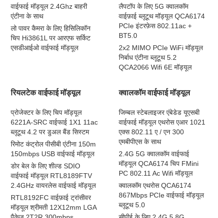
वाईफाई मॉड्यूल 2.4Ghz बाहरी
लैपटॉप के लिए 5G क्वालकॉम
एंटीना के साथ
वाईफ़ाई ब्लूटूथ मॉड्यूल QCA6174
PCIe इंटरफ़ेस 802.11ac +
लो पावर कैमरा के लिए हिसिलिकॉन
BT5.0
चिप Hi3861L पर आरएफ सर्किट
एसडीआईओ वाईफाई मॉड्यूल
2x2 MIMO PCIe WiFi मॉड्यूल
निर्बाध एंटीना ब्लूटूथ 5.2
QCA2066 Wifi 6E मॉड्यूल
रियलटेक वाईफाई मॉड्यूल
क्वालकॉम वाईफाई मॉड्यूल
प्रोजेक्टर के लिए चिप मॉड्यूल
जिम्बल स्टेबलाइजर एंबेडेड यूएसबी
6221A-SRC वाईफाई 1X1 11ac
वाईफाई मॉड्यूल एथरोस एआर 1021
ब्लूटूथ 4.2 पर डुअल बैंड सिस्टम
एक्स 802.11 ए / एन 300
एमबीपीएस के साथ
रिमोट कंट्रोल पीसीबी एंटीना 150m
150mbps USB वाईफाई मॉड्यूल
2.4G 5G क्वालकॉम वाईफाई
मॉड्यूल QCA6174 चिप FMini
डोर बेल के लिए शील्ड SDIO
PC 802.11 Ac Wifi मॉड्यूल
वाईफाई मॉड्यूल RTL8189FTV
2.4GHz वायरलेस वाईफाई मॉड्यूल
क्वालकॉम एथरोस QCA6174
867Mbps PCIe वाईफाई मॉड्यूल
RTL8192FC वाईफ़ाई ट्रांसीवर
ब्लूटूथ 5.0
मॉड्यूल श्रीमती 12X12mm LGA
पैकेज 2T2R 300mbps
सीपीई के लिए 2.4G 5.8G