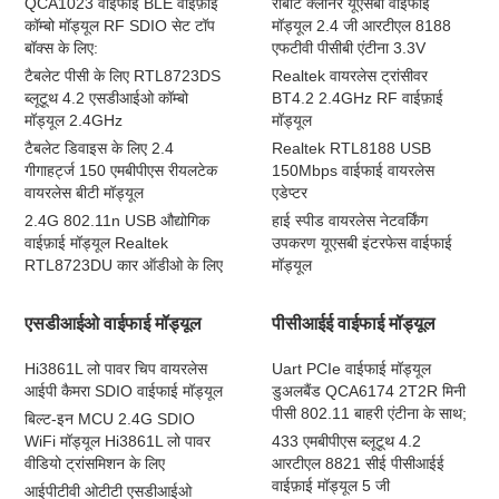
QCA1023 वाईफाई BLE वाईफ़ाई
रोबोट क्लीनर यूएसबी वाईफाई
कॉम्बो मॉड्यूल RF SDIO सेट टॉप
मॉड्यूल 2.4 जी आरटीएल 8188
बॉक्स के लिए:
एफटीवी पीसीबी एंटीना 3.3V
टैबलेट पीसी के लिए RTL8723DS
Realtek वायरलेस ट्रांसीवर
ब्लूटूथ 4.2 एसडीआईओ कॉम्बो
BT4.2 2.4GHz RF वाईफ़ाई
मॉड्यूल 2.4GHz
मॉड्यूल
टैबलेट डिवाइस के लिए 2.4
Realtek RTL8188 USB
गीगाहर्ट्ज 150 एमबीपीएस रीयलटेक
150Mbps वाईफाई वायरलेस
वायरलेस बीटी मॉड्यूल
एडेप्टर
2.4G 802.11n USB औद्योगिक
हाई स्पीड वायरलेस नेटवर्किंग
वाईफ़ाई मॉड्यूल Realtek
उपकरण यूएसबी इंटरफेस वाईफाई
RTL8723DU कार ऑडीओ के लिए
मॉड्यूल
एसडीआईओ वाईफाई मॉड्यूल
पीसीआईई वाईफाई मॉड्यूल
Hi3861L लो पावर चिप वायरलेस
Uart PCIe वाईफाई मॉड्यूल
आईपी कैमरा SDIO वाईफाई मॉड्यूल
डुअलबैंड QCA6174 2T2R मिनी
पीसी 802.11 बाहरी एंटीना के साथ;
बिल्ट-इन MCU 2.4G SDIO
WiFi मॉड्यूल Hi3861L लो पावर
433 एमबीपीएस ब्लूटूथ 4.2
वीडियो ट्रांसमिशन के लिए
आरटीएल 8821 सीई पीसीआईई
वाईफ़ाई मॉड्यूल 5 जी
आईपीटीवी ओटीटी एसडीआईओ