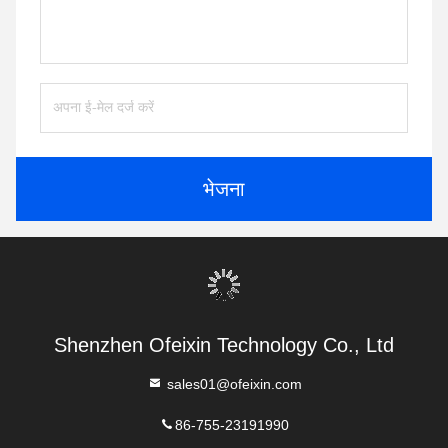
भेजना
Shenzhen Ofeixin Technology Co., Ltd
sales01@ofeixin.com
86-755-23191990
902, भवन 4, गुआंगमिंग फ़ीनिक्स प्लाज़ा, डोंगकेंग समुदाय, फ़ीनिक्स स्ट्रीट,