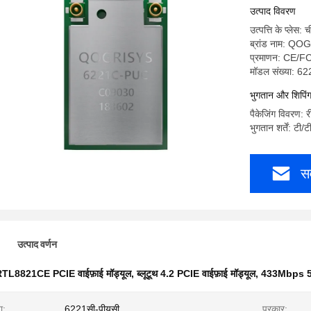
उत्पाद विवरण
उत्पत्ति के प्लेस: 
ब्रांड नाम: Q
प्रमाणन: CE
मॉडल संख्या: 62
भुगतान और शिपिंग श
पैकेजिंग विवरण: 
भुगतान शर्तें: टी/ट
सर
उत्पाद वर्णन
TL8821CE PCIE वाईफ़ाई मॉड्यूल
,
ब्लूटूथ 4.2 PCIE वाईफ़ाई मॉड्यूल
,
433Mbps 5G व
ा:
6221सी-पीयूसी
प्रकार: