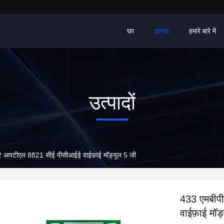
घर
उत्पाद
हमारे बारे में
उत्पादों
.2 आरटीएल 8821 सीई पीसीआईई वाईफ़ाई मॉड्यूल 5 जी
433 एमबीपी
वाईफ़ाई मॉड