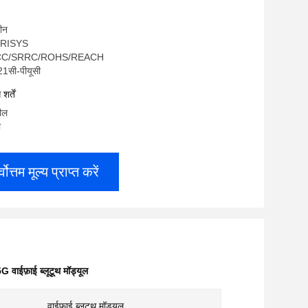
चीन
OGRISYS
/FCC/SRRC/ROHS/REACH
21सी-पीयूसी
र्तें
रील
ी
्वोत्तम मूल्य प्राप्त करें
ाईफ़ाई ब्लूटूथ मॉड्यूल
वाईफाई ब्लूटूथ मॉड्यूल