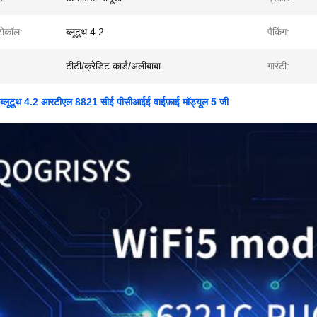
ोटोकॉल:
ब्लूटूथ 4.2
पैकिंग:
टीटी/क्रेडिट कार्ड/अलीबाबा
गारंटी:
ब्लूटूथ 4.2 आरटीएल 8821 सीई पीसीआईई वाईफ़ाई मॉड्यूल 5 जी