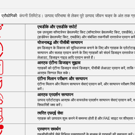
्रौद्योगिकी:
कंपनी लिमिटेड।
उत्पाद परिभाषा से लेकर पूरे उत्पाद जीवन चक्र के अंत तक ग्रा
एचडीके और एसडीके सपोर्ट
एक उपयुक्त सॉफ्टवेयर डेवलपमेंट किट (सॉफ्टवेयर डेवलपमेंट किट, एसडीके), ह
(हार्डवेयर डेवलपमेंट किट, एचडीके) और संबंधित तकनीकी दस्तावेज प्रदान करे
योजनाबद्ध और पीसीबी सत्यापन
हम डिजाइन के विकास को सुविधाजनक बनाने के लिए और ग्राहक के प्रोटोटा
सत्यापन और सलाह प्रदान करने के लिए ग्राहकों को संदर्भ डिजाइन दस्तावेज जै
लेआउट, डिजाइन गाइड आदि प्रदान करते हैं।
आरएफ एंटीना डिजाइन सुझाव
ग्राहकों को एंटीना डिजाइन संदर्भ डिजाइन, पीसीबी लेआउट प्रदान करें, ताकि ग्र
आरएफ सिग्नल मिल सके।
एंटीना मिलान परीक्षण और सत्यापन
एंटीना मिलान और मिलान सत्यापन सेवाएं प्रदान करें, और सत्यापन परीक्षण रि
करें।
आरएफ प्रदर्शन सत्यापन
उत्पाद प्रोटोटाइप आरएफ और वायरलेस प्रदर्शन सत्यापन सेवाएं प्रदान करें, सत
सिफारिशें जमा करें।
त्वरित एफएई सेवा
ग्राहक को उत्पादन शुरू करने में समस्या होती है और FAE साइट पर शीघ्रता
प्रमाणन समर्थन
एफसीसी/सीई जैसे विभिन्न प्रमाणपत्रों के माध्यम से ग्राहकों की सहायता करें।