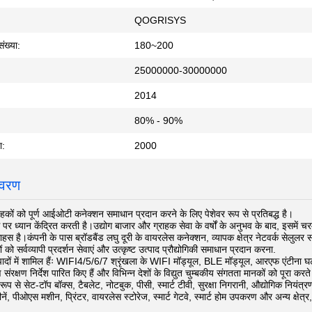
QOGRISYS
संख्या:
180~200
25000000-30000000
2014
80% - 90%
ा:
2000
िवरण
ाहकों को पूर्ण आईओटी कनेक्शन समाधान प्रदान करने के लिए पेशेवर रूप से प्रतिबद्ध है।
 पर ध्यान केंद्रित करती है।
उद्योग बाजार और ग्राहक सेवा के वर्षों के अनुभव के बाद, इसमे
साहस है।
कंपनी के पास ब्रॉडबैंड लघु दूरी के वायरलेस कनेक्शन, व्यापक क्षेत्र नेटवर्क सेलुल
ं को सर्वव्यापी प्रदर्शन सेवाएं और उत्कृष्ट उत्पाद प्रौद्योगिकी समाधान प्रदान करना.
त्पादों में शामिल हैंः WIFI4/5/6/7 श्रृंखला के WIFI मॉड्यूल, BLE मॉड्यूल, आरएफ एं
क्षण निर्देश पारित किए हैं और विभिन्न देशों के विद्युत चुम्बकीय संगतता मानकों को पूरा करते 
क रूप से सेट-टॉप बॉक्स, टैबलेट, नोटबुक, पीसी, स्मार्ट टीवी, सुरक्षा निगरानी, औद्योगिक निय
नें, पीओएस मशीन, प्रिंटर, वायरलेस स्टोरेज, स्मार्ट गेटवे, स्मार्ट होम उपकरण और अन्य क्षेत