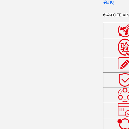
सेवाएं
शेन्ज़ेन OFEIXIN प