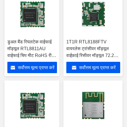
डुअल बैंड रियलटेक वाईफाई
1T1R RTL8188FTV
मॉड्यूल RTL8811AU
वायरलेस ट्रांसीवर मॉड्यूल
वाईफाई चिप मीट RoHS रीच
वाईफ़ाई रिसीवर मॉड्यूल 72.2
अप्रूवल
एमबीपीएस
सर्वोत्तम मूल्य प्राप्त करें
सर्वोत्तम मूल्य प्राप्त करें