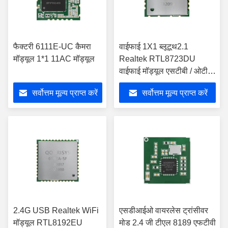
फैक्टरी 6111E-UC कैमरा
वाईफाई 1X1 ब्लूटूथ2.1
मॉड्यूल 1*1 11AC मॉड्यूल
Realtek RTL8723DU
वाईफाई मॉड्यूल एसटीबी / ओटीटी
के लिए
सर्वोत्तम मूल्य प्राप्त करें
सर्वोत्तम मूल्य प्राप्त करें
2.4G USB Realtek WiFi
एसडीआईओ वायरलेस ट्रांसीवर
मॉड्यूल RTL8192EU
मोड 2.4 जी टीएल 8189 एफटीवी