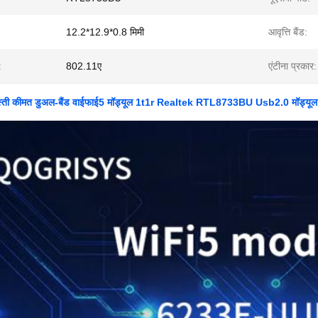
12.2*12.9*0.8 मिमी
आवृत्ति बैंड:
:
802.11ए
एंटीना प्रकार:
ी कीमत डुअल-बैंड वाईफाई5 मॉड्यूल 1t1r Realtek RTL8733BU Usb2.0 मॉड्यूल वा