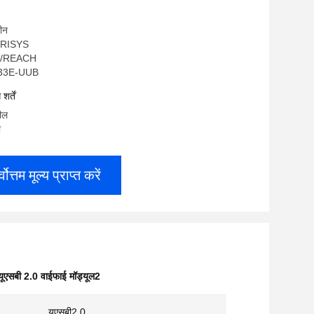
चीन
OGRISYS
HS/REACH
6233E-UUB
र्तें
रील
ी
्वोत्तम मूल्य प्राप्त करें
यूएसबी 2.0 वाईफाई मॉड्यूल2
यूएसबी2.0