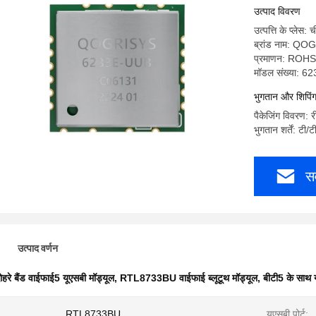
के साथ
उत्पाद विवरण
उत्पत्ति के प्लेस: 
ब्रांड नाम: Q
प्रमाणन: RO
मॉडल संख्या: 
भुगतान और शिपिंग श
पैकेजिंग विवरण: 
भुगतान शर्तें: टी/ट
सर
उत्पाद वर्णन
ोहरे बैंड वाईफाई5 यूएसबी मॉड्यूल
,
RTL8733BU वाईफाई ब्लूटूथ मॉड्यूल
,
बीटी5 के साथ 
RTL8733BU
यूएसबी पोर्ट: