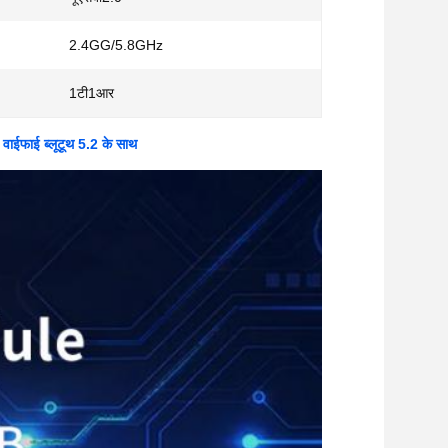
2.4GG/5.8GHz
1टी1आर
ईफाई ब्लूटूथ 5.2 के साथ