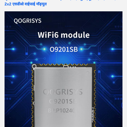
2x2 एसडीओ वाईफाई मॉड्यूल