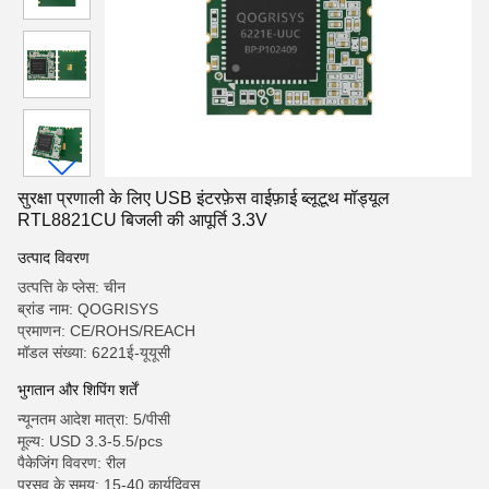
सुरक्षा प्रणाली के लिए USB इंटरफ़ेस वाईफ़ाई ब्लूटूथ मॉड्यूल
RTL8821CU बिजली की आपूर्ति 3.3V
उत्पाद विवरण
उत्पत्ति के प्लेस: चीन
ब्रांड नाम: QOGRISYS
प्रमाणन: CE/ROHS/REACH
मॉडल संख्या: 6221ई-यूयूसी
भुगतान और शिपिंग शर्तें
न्यूनतम आदेश मात्रा: 5/पीसी
मूल्य: USD 3.3-5.5/pcs
पैकेजिंग विवरण: रील
प्रसव के समय: 15-40 कार्यदिवस