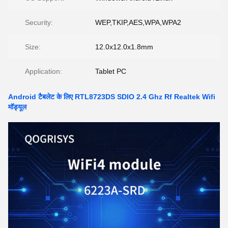
Security:
WEP,TKIP,AES,WPA,WPA2
Size:
12.0x12.0x1.8mm
Application:
Tablet PC
Android टैबलेट के लिए RTL8723DS SDIO 2.4 Ghz Rf Realtek Wifi
मॉड्यूल