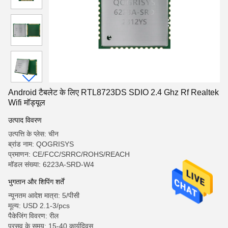
Android टैबलेट के लिए RTL8723DS SDIO 2.4 Ghz Rf Realtek
Wifi मॉड्यूल
उत्पाद विवरण
उत्पत्ति के प्लेस: चीन
ब्रांड नाम: QOGRISYS
प्रमाणन: CE/FCC/SRRC/ROHS/REACH
मॉडल संख्या: 6223A-SRD-W4
भुगतान और शिपिंग शर्तें
न्यूनतम आदेश मात्रा: 5/पीसी
मूल्य: USD 2.1-3/pcs
पैकेजिंग विवरण: रील
प्रसव के समय: 15-40 कार्यदिवस