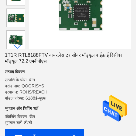
1T1R RTL8188FTV वायरलेस ट्रांसीवर मॉड्यूल वाईफ़ाई रिसीवर
मॉड्यूल 72.2 एमबीपीएस
उत्पाद विवरण
उत्पत्ति के प्लेस: चीन
ब्रांड नाम: QOGRISYS
प्रमाणन: ROHS/REACH
मॉडल संख्या: 6188ई-यूएफ
भुगतान और शिपिंग शर्तें
पैकेजिंग विवरण: रील
भुगतान शर्तें: टी/टी