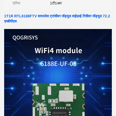
एंटीना:
1टी1आर
1T1R RTL8188FTV वायरलेस ट्रांसीवर मॉड्यूल वाईफ़ाई रिसीवर मॉड्यूल 72.2
एमबीपीएस