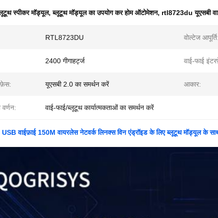
्लूटूथ स्पीकर मॉड्यूल
,
ब्लूटूथ मॉड्यूल का उपयोग कर होम ऑटोमेशन
,
rtl8723du यूएसबी वाईफ
RTL8723DU
वोल्टेज आपूर्ति
2400 गीगाहर्ट्ज
वाई-फाई इंटरफ
फ़ेस:
यूएसबी 2.0 का समर्थन करें
आकार:
 वर्णन:
वाई-फाई/ब्लूटूथ कार्यात्मकताओं का समर्थन करें
 वाईफ़ाई 150M वायरलेस नेटवर्क लिनक्स विन एंड्रॉइड के लिए ब्लूटूथ मॉड्यूल के सा