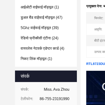
प्रमुखता देना:
ब
आईओटी वाईफाई मॉड्यूल
(1)
डुअल बैंड वाईफाई मॉड्यूल
(47)
चिपसेट:
5Ghz वाईफाई मॉड्यूल
(39)
आवृत्ति:
रेडियो फ्रीक्वेंसी एंटीना
(24)
बीटी इंटर
वायरलेस नेटवर्क एडेप्टर कार्ड
(4)
उत्पाद का
निकट लिंक मॉड्यूल
(1)
RTL8723DU USB
संपर्क
संपर्क:
Miss. Ava Zhou
टेलीफोन:
86-755-23191990