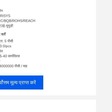
चीन
OGRISYS
/FCC/BQB/ROHS/REACH
23ई-यूयूडी
र्तें
्रा: 5 पीसी
-3.0/pcs
रील
5-40 कार्यदिवस
ी
ा: 4000000 पीसी / माह
्वोत्तम मूल्य प्राप्त करें