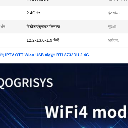
2.4GHz
इंटरफ़ेस:
्थन:
विंडोज/एंड्रॉयड/लिनक्स
सुरक्षा:
12.2x13.0x1.9 मिमी
आवेदन:
के लिए IPTV OTT Wlan USB मॉड्यूल RTL8732DU 2.4G