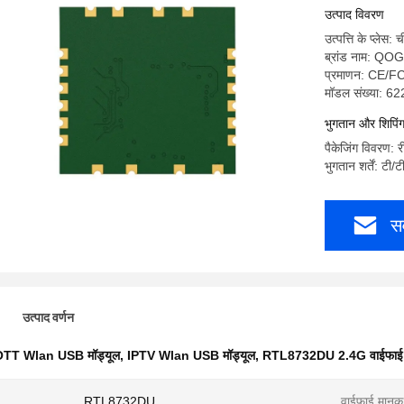
उत्पाद विवरण
उत्पत्ति के प्लेस: 
ब्रांड नाम: Q
प्रमाणन: CE
मॉडल संख्या: 
भुगतान और शिपिंग श
पैकेजिंग विवरण: 
भुगतान शर्तें: टी/ट
सर
उत्पाद वर्णन
TT Wlan USB मॉड्यूल
,
IPTV Wlan USB मॉड्यूल
,
RTL8732DU 2.4G वाईफाई म
RTL8732DU
वाईफाई मानक