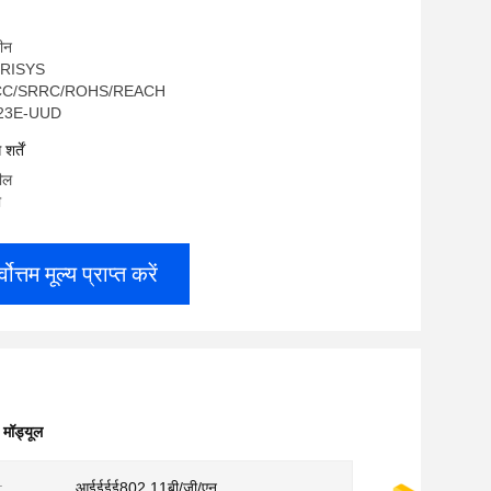
चीन
OGRISYS
/FCC/SRRC/ROHS/REACH
6223E-UUD
र्तें
रील
ी
्वोत्तम मूल्य प्राप्त करें
ॉड्यूल
:
आईईईई802.11बी/जी/एन