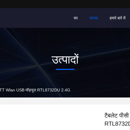
घर
उत्पाद
हमारे बारे में
उत्पादों
V OTT Wlan USB मॉड्यूल RTL8732DU 2.4G
टैबलेट पी
RTL8732