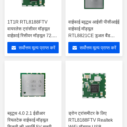
1T1R RTL8188FTV
वाईफाई ब्लूटूथ आईसी पीसीआईई
वायरलेस ट्रांसीवर मॉड्यूल
वाईफाई मॉड्यूल
वाईफ़ाई रिसीवर मॉड्यूल 72.2
RTL8821CE डुअल बैंड
एमबीपीएस
लैपटॉप वायरलेस नेटवर्क कार्ड
सर्वोत्तम मूल्य प्राप्त करें
सर्वोत्तम मूल्य प्राप्त करें
ब्लूटूथ 4.0 2.1 ईडीआर
ड्रोन ट्रांसमीटर के लिए
रियलटेक वाईफाई मॉड्यूल
RTL8188FTV Realtek
बिजली की आपूर्ति 5V बाहरी
WiFi मॉड्यूल USB