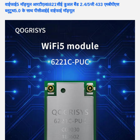
वाईफाई5 मॉड्यूल आरटीएल8821सीई डुअल बैंड 2.4/5जी 433 एमबीपीएस
ब्लूटूथ5.0 के साथ पीसीआईई वाईफाई मॉड्यूल