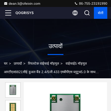
dean.li@ofeixin.com
86-755-23191990
बोली
उत्पादों
घर
>
उत्पादों
>
रियलटेक वाईफाई मॉड्यूल
>
वाईफाई5 मॉड्यूल
आरटीएल8821सीई डुअल बैंड 2.4/5जी 433 एमबीपीएस ब्लूटूथ5.0 के साथ
पीसीआईई वाईफाई मॉड्यूल