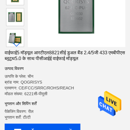
वाईफाई5 मॉड्यूल आरटीएल8821सीई डुअल बैंड 2.4/5जी 433 एमबीपीएस
ब्लूटूथ5.0 के साथ पीसीआईई वाईफाई मॉड्यूल
उत्पाद विवरण
उत्पत्ति के प्लेस: चीन
ब्रांड नाम: QOGRISYS
प्रमाणन: CE/FCC/SRRC/ROHS/REACH
मॉडल संख्या: 6221सी-पीयूसी
भुगतान और शिपिंग शर्तें
पैकेजिंग विवरण: रील
भुगतान शर्तें: टी/टी