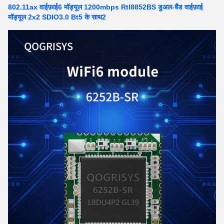
802.11ax वाईफ़ाई6 मॉड्यूल 1200mbps Rtl8852BS डुअल-बैंड वाईफ़ाई
मॉड्यूल 2x2 SDIO3.0 Bt5 के साथ2