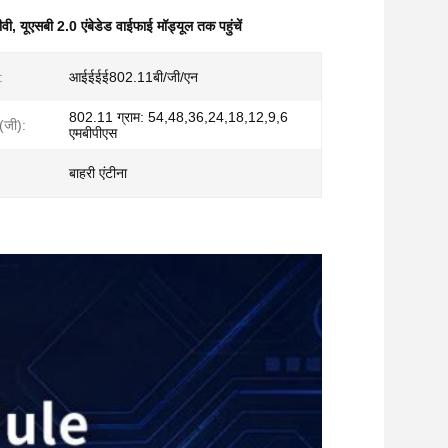
वी
,
यूएसबी 2.0 एंबेडेड वाईफाई मॉड्यूल तक पहुंचें
:
आईईईई802.11बी/जी/एन
802.11 ग्राम: 54,48,36,24,18,12,9,6
(जी):
एमबीपीएस
बाहरी एंटीना