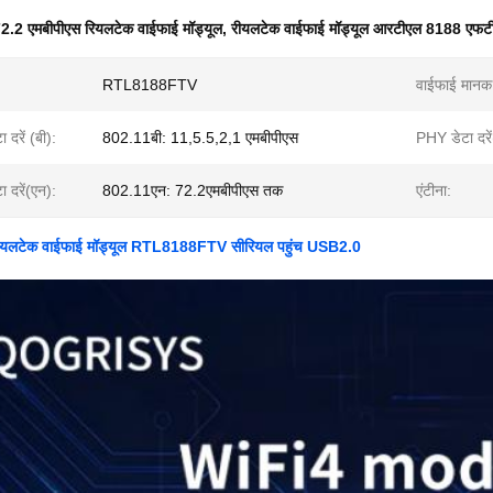
2.2 एमबीपीएस रियलटेक वाईफाई मॉड्यूल
,
रीयलटेक वाईफाई मॉड्यूल आरटीएल 8188 एफटी
RTL8188FTV
वाईफाई मानक
दरें (बी):
802.11बी: 11,5.5,2,1 एमबीपीएस
PHY डेटा दरें
 दरें(एन):
802.11एन: 72.2एमबीपीएस तक
एंटीना:
लटेक वाईफाई मॉड्यूल RTL8188FTV सीरियल पहुंच USB2.0