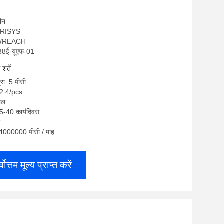
चीन
OGRISYS
HS/REACH
188ई-यूएफ-01
र्तें
्रा: 5 पीसी
-2.4/pcs
रील
5-40 कार्यदिवस
ी
ा: 4000000 पीसी / माह
्वोत्तम मूल्य प्राप्त करें