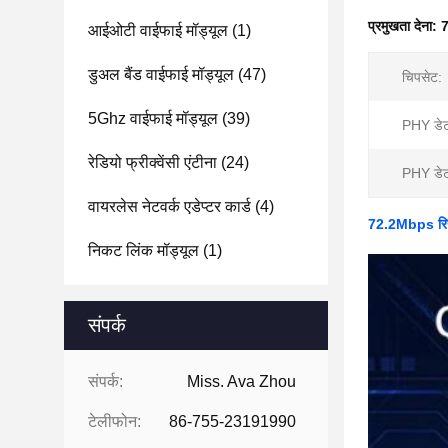
प्रमुखता देना:
7
आईओटी वाईफाई मॉड्यूल
(1)
डुअल बैंड वाईफाई मॉड्यूल
(47)
चिपसेट:
5Ghz वाईफाई मॉड्यूल
(39)
PHY डेटा 
रेडियो फ्रीक्वेंसी एंटीना
(24)
PHY डेटा
वायरलेस नेटवर्क एडेप्टर कार्ड
(4)
72.2Mbps रिय
निकट लिंक मॉड्यूल
(1)
संपर्क
संपर्क:
Miss. Ava Zhou
टेलीफोन:
86-755-23191990