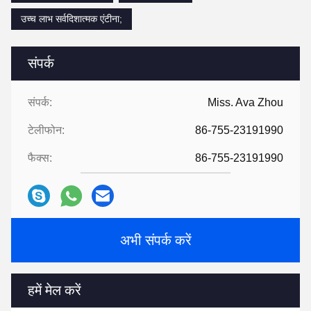
उच्च लाभ सर्वदिशात्मक एंटीना;
संपर्क
संपर्क:
Miss. Ava Zhou
टेलीफोन:
86-755-23191990
फैक्स:
86-755-23191990
अभी संपर्क करें
हमें मेल करें