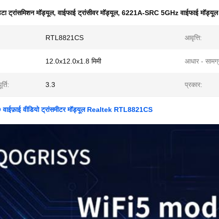
ेटा ट्रांसमिशन मॉड्यूल
,
वाईफाई ट्रांसीवर मॉड्यूल
,
6221A-SRC 5GHz वाईफाई मॉड्यूल
RTL8821CS
आवृत्ति:
12.0x12.0x1.8 मिमी
आधार - सामग्
र्ति:
3.3
प्रकार:
 वाईफ़ाई वीडियो ट्रांसमीटर मॉड्यूल Realtek RTL8821CS