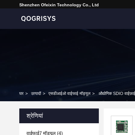
Shenzhen Ofeixin Technology Co., Ltd
घर
>
उत्पादों
>
एसडीआईओ वाईफाई मॉड्यूल
>
औद्योगिक SDIO वाईफ़ा
श्रेणियां
वाईफाई7 मॉड्यूल
(4)