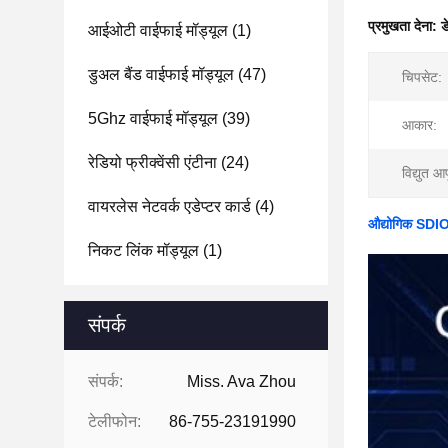
प्रमुखता देना:
ड
आईओटी वाईफाई मॉड्यूल
(1)
डुअल बैंड वाईफाई मॉड्यूल
(47)
चिपसेट:
5Ghz वाईफाई मॉड्यूल
(39)
आकार:
रेडियो फ्रीक्वेंसी एंटीना
(24)
विद्युत आपू
वायरलेस नेटवर्क एडेप्टर कार्ड
(4)
औद्योगिक SDIO
निकट लिंक मॉड्यूल
(1)
संपर्क
संपर्क:
Miss. Ava Zhou
टेलीफोन:
86-755-23191990