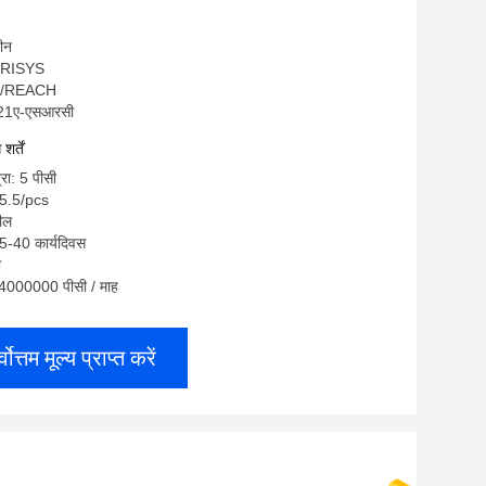
चीन
OGRISYS
HS/REACH
221ए-एसआरसी
र्तें
्रा: 5 पीसी
-5.5/pcs
रील
5-40 कार्यदिवस
ी
ा: 4000000 पीसी / माह
्वोत्तम मूल्य प्राप्त करें